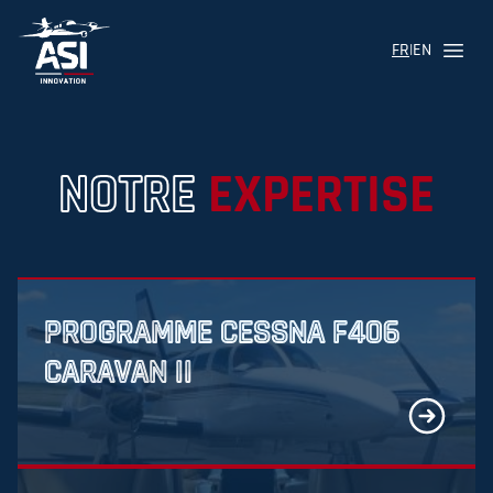
FR
|
EN
Menu
Logo ASI Aviation
NOTRE
EXPERTISE
PROGRAMME CESSNA F406
CARAVAN II
En savoir pl